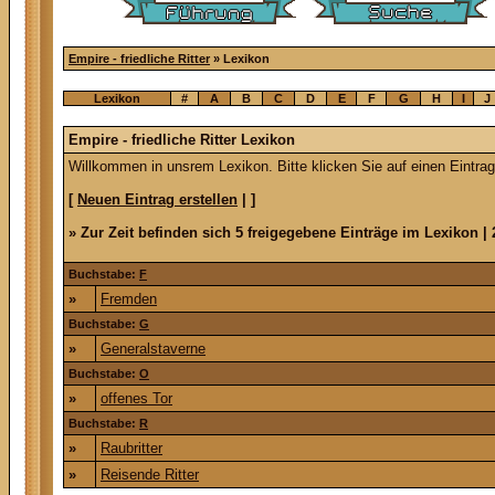
Empire - friedliche Ritter
» Lexikon
Lexikon
#
A
B
C
D
E
F
G
H
I
J
Empire - friedliche Ritter Lexikon
Willkommen in unsrem Lexikon. Bitte klicken Sie auf einen Eintra
[
Neuen Eintrag erstellen
| ]
» Zur Zeit befinden sich 5 freigegebene Einträge im Lexikon | 
Buchstabe:
F
»
Fremden
Buchstabe:
G
»
Generalstaverne
Buchstabe:
O
»
offenes Tor
Buchstabe:
R
»
Raubritter
»
Reisende Ritter