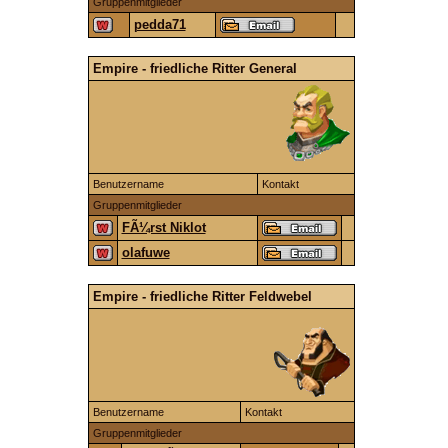
Gruppenmitglieder
pedda71
Empire - friedliche Ritter General
Benutzername
Kontakt
Gruppenmitglieder
FÃ¼rst Niklot
olafuwe
Empire - friedliche Ritter Feldwebel
Benutzername
Kontakt
Gruppenmitglieder