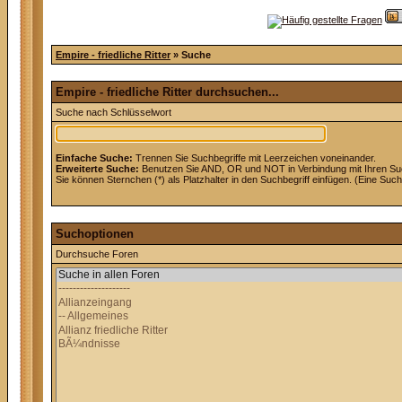
Empire - friedliche Ritter
» Suche
Empire - friedliche Ritter durchsuchen...
Suche nach Schlüsselwort
Einfache Suche:
Trennen Sie Suchbegriffe mit Leerzeichen voneinander.
Erweiterte Suche:
Benutzen Sie AND, OR und NOT in Verbindung mit Ihren Suchb
Sie können Sternchen (*) als Platzhalter in den Suchbegriff einfügen. (Eine Suche
Suchoptionen
Durchsuche Foren