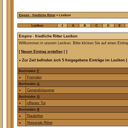
Empire - friedliche Ritter
» Lexikon
Lexikon
#
A
B
C
D
E
Empire - friedliche Ritter Lexikon
Willkommen in unsrem Lexikon. Bitte klicken Sie auf einen Eintra
[
Neuen Eintrag erstellen
| ]
» Zur Zeit befinden sich 5 freigegebene Einträge im Lexikon |
Buchstabe:
F
»
Fremden
Buchstabe:
G
»
Generalstaverne
Buchstabe:
O
»
offenes Tor
Buchstabe:
R
»
Raubritter
»
Reisende Ritter