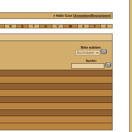
» Hallo Gast [
Anmelden
|
Registrieren
]
R
S
T
U
V
W
X
Y
Z
Bitte wählen:
Suche: