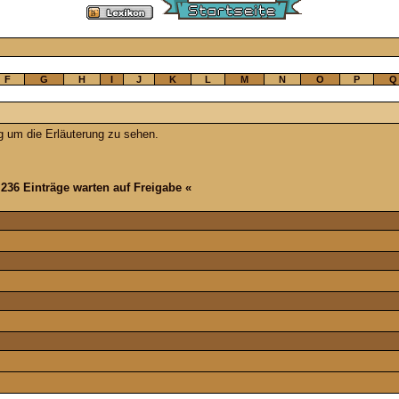
F
G
H
I
J
K
L
M
N
O
P
Q
g um die Erläuterung zu sehen.
 236 Einträge warten auf Freigabe «