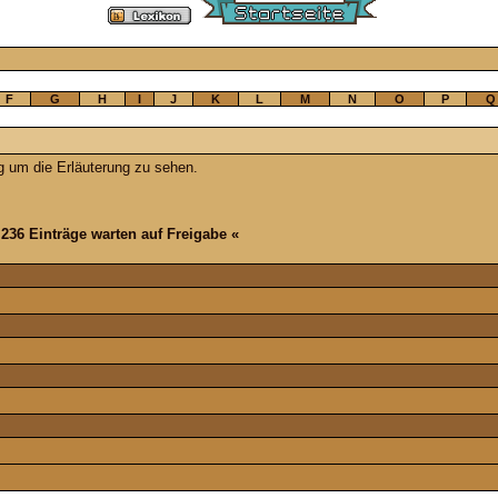
F
G
H
I
J
K
L
M
N
O
P
Q
g um die Erläuterung zu sehen.
 236 Einträge warten auf Freigabe «