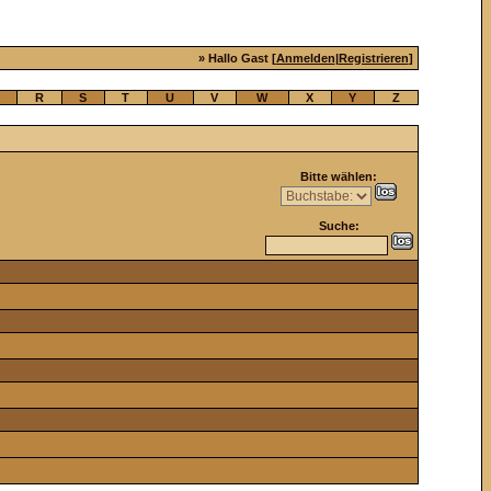
» Hallo Gast [
Anmelden
|
Registrieren
]
R
S
T
U
V
W
X
Y
Z
Bitte wählen:
Suche: