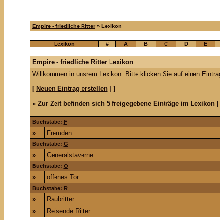
Empire - friedliche Ritter
» Lexikon
Lexikon
#
A
B
C
D
E
Empire - friedliche Ritter Lexikon
Willkommen in unsrem Lexikon. Bitte klicken Sie auf einen Eintra
[
Neuen Eintrag erstellen
| ]
» Zur Zeit befinden sich 5 freigegebene Einträge im Lexikon |
Buchstabe:
F
»
Fremden
Buchstabe:
G
»
Generalstaverne
Buchstabe:
O
»
offenes Tor
Buchstabe:
R
»
Raubritter
»
Reisende Ritter