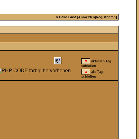
» Hallo Gast [
Anmelden
|
Registrieren
]
aktuellen Tag
schließen
alle Tags
schließen