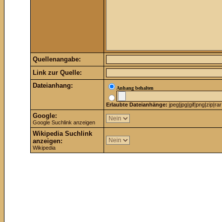
Quellenangabe:
Link zur Quelle:
Dateianhang:
Anhang behalten
Erlaubte Dateianhänge:
jpeg|jpg|gif|png|zip|rar
Google:
Google Suchlink anzeigen
Wikipedia Suchlink
anzeigen:
Wikipedia