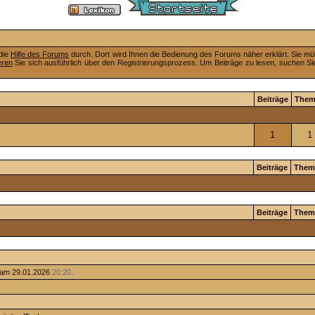
 die
Hilfe des Forums
durch. Dort wird Ihnen die Bedienung des Forums näher erklärt. Sie mü
eren
Sie sich ausführlich über den Registrierungsprozess. Um Beiträge zu lesen, suchen Sie
Beiträge
Them
1
1
Beiträge
Them
Beiträge
Them
 am 29.01.2026
20:20
.