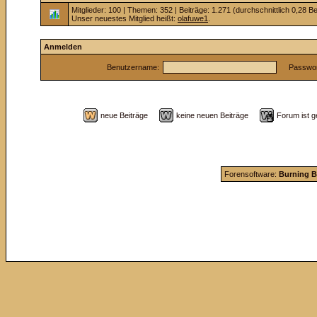
Mitglieder: 100 | Themen: 352 | Beiträge: 1.271 (durchschnittlich 0,28 B
Unser neuestes Mitglied heißt:
olafuwe1
.
Anmelden
Benutzername:
Passwor
neue Beiträge
keine neuen Beiträge
Forum ist
Forensoftware:
Burning B